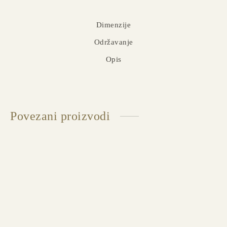
Dimenzije
Održavanje
Opis
Povezani proizvodi
STOCKHOLM Sofa četvorosed + relax
Dostupna u više dimenzija i završnih obrada