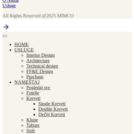
O Nama
Usluge
All Rights Reserved @2025 MIMCO
HOME
USLUGE
Interior Design
Architecture
Technical design
FF&E Design
Purchase
NAMEŠTAJ
Pogledaj sve
Fotelje
Kreveti
Single Kreveti
Double Kreveti
Dečiji Kreveti
Klupe
Tabure
Sofe