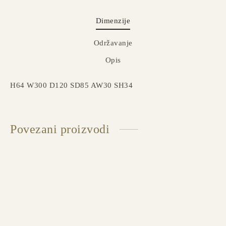
Dimenzije
Održavanje
Opis
H64 W300 D120 SD85 AW30 SH34
Povezani proizvodi
CLOUD Sofa četvorosed + relax
Dostupno u više dimenzija i završnih obrada