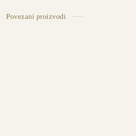
Povezani proizvodi
STOCKHOLM feathers petosed – U chase
Dostupna u više dimenzija i završnih obrada
STOCKHOLM Feathers Sofa četvorosed + ugao
Dostupna u više dimenzija i završnih obrada