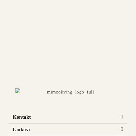
STOCKHOLM Feathers petosed
Dostupna u više dimenzija i završnih obrada
STOCKHOLM Sofa četvorosed + relax
Dostupna u više dimenzija i završnih obrada
Kontakt
Linkovi