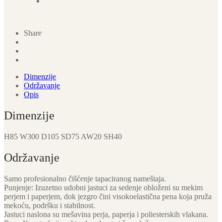
Share
Dimenzije
Održavanje
Opis
Dimenzije
H85 W300 D105 SD75 AW20 SH40
Održavanje
Samo profesionalno čišćenje tapaciranog nameštaja.
Punjenje: Izuzetno udobni jastuci za sedenje obloženi su mekim
perjem i paperjem, dok jezgro čini visokoelastična pena koja pruža
mekoću, podršku i stabilnost.
Jastuci naslona su mešavina perja, paperja i poliesterskih vlakana.