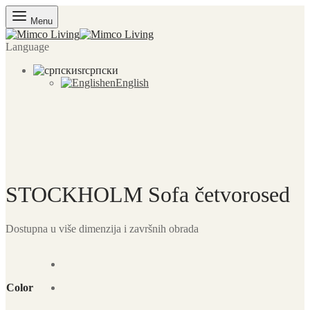
Menu
Language
sr
српски
en
English
STOCKHOLM Sofa četvorosed
Dostupna u više dimenzija i završnih obrada
Color