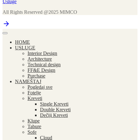
Usluge
All Rights Reserved @2025 MIMCO
HOME
USLUGE
Interior Design
Architecture
Technical design
FF&E Design
Purchase
NAMEŠTAJ
Pogledaj sve
Fotelje
Kreveti
Single Kreveti
Double Kreveti
Dečiji Kreveti
Klupe
Tabure
Sofe
Cloud