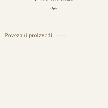
Uputstvo za održavanje
Opis
Povezani proizvodi
Sofa 5th Avenue
Dostupno u više dimenzija i završnih obrada
STOCKHOLM Feathers petosed