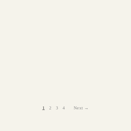
STOCKHOLM Feathers Sofa 5-seater U-chaise
Available in multiple sizes and finishes
CELINE Armchair
Available in multiple sizes and finishes
1
2
3
4
Next →