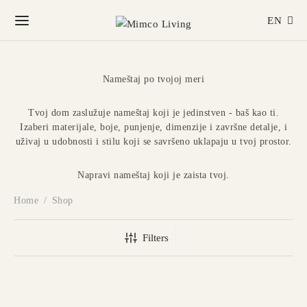
EN
Nameštaj po tvojoj meri
Tvoj dom zaslužuje nameštaj koji je jedinstven - baš kao ti.
Izaberi materijale, boje, punjenje, dimenzije i završne detalje, i
uživaj u udobnosti i stilu koji se savršeno uklapaju u tvoj prostor.
Napravi nameštaj koji je zaista tvoj.
Home
/
Shop
Filters